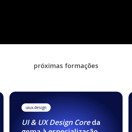
150+ revi
Formação p/ empresas
próximas formações
uiux.design
UI & UX Design Core
da
gema à especialização