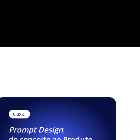
ews
(4.9 de 5)
uiux.ai
Prompt Design
:
do conceito ao Produto.