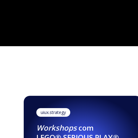
Formação p/ profissionais
uiux.strategy
Workshops
com
LEGO® SERIOUS PLAY®