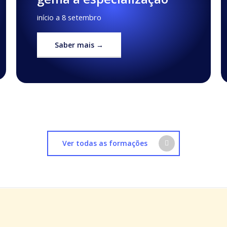
início a 8 setembro
Saber mais →
Ver todas as formações