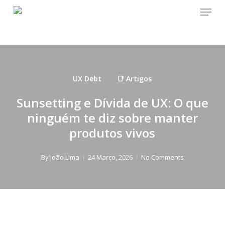
Menu
Skip
to
main
content
UX Debt
📑 Artigos
Sunsetting e Dívida de UX: O que
ninguém te diz sobre manter
produtos vivos
By
João Lima
24 Março, 2026
No Comments