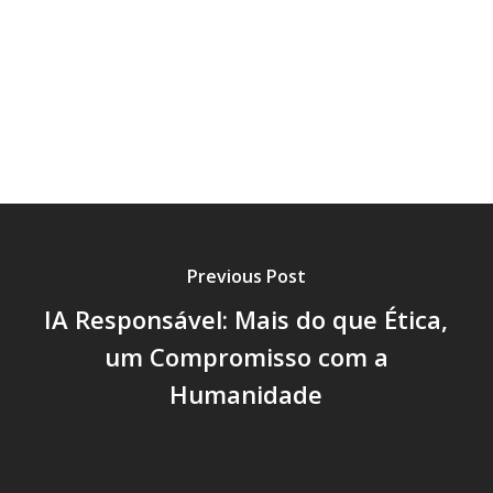
💪 Careira & Equipas
💾 História
📈 DataViz
📑 Artigos
😲 Escritórios
🤫 Myths
🧑‍💻 User Testing
🧬 Emoções E Fatores Humanos
Previous Post
IA Responsável: Mais do que Ética,
um Compromisso com a
Humanidade