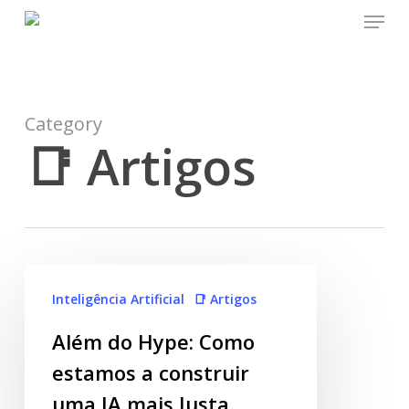
Menu
Skip
to
main
content
Category
📑 Artigos
Inteligência Artificial
📑 Artigos
Além do Hype: Como
estamos a construir
uma IA mais Justa,