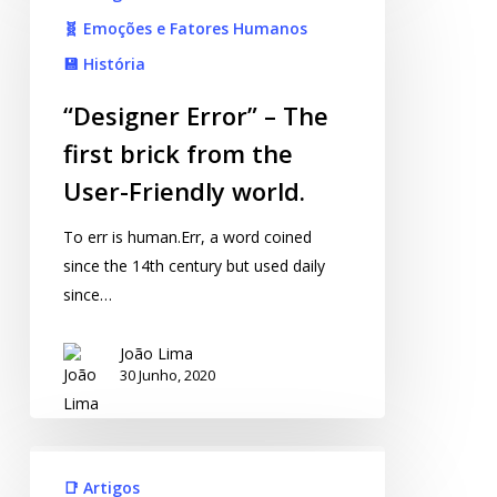
🧬 Emoções e Fatores Humanos
💾 História
“Designer Error” – The
first brick from the
User-Friendly world.
To err is human.Err, a word coined
since the 14th century but used daily
since…
João Lima
30 Junho, 2020
📑 Artigos