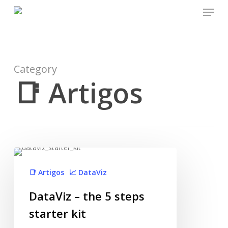
Menu
Skip
to
main
content
Category
📑 Artigos
📑 Artigos
📈 DataViz
DataViz – the 5 steps
starter kit