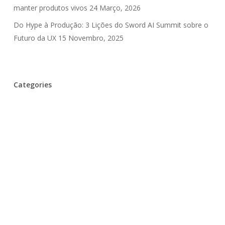
manter produtos vivos
24 Março, 2026
Do Hype à Produção: 3 Lições do Sword AI Summit sobre o
Futuro da UX
15 Novembro, 2025
Categories
Inteligência Artificial
UX Debt
⚙️ Design Patterns
🎉 Eventos
🎤 Entrevistas
💪 Careira & Equipas
💾 História
📈 DataViz
📑 Artigos
😲 Escritórios
🤫 Myths
🧑‍💻 User Testing
🧬 Emoções E Fatores Humanos