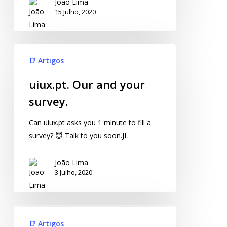
João Lima
15 Julho, 2020
📑 Artigos
uiux.pt. Our and your
survey.
Can uiux.pt asks you 1 minute to fill a
survey? 😇 Talk to you soon.JL
João Lima
3 Julho, 2020
📑 Artigos