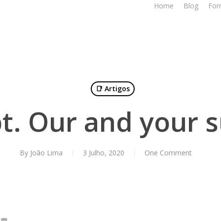
Home
Blog
For
📑 Artigos
pt. Our and your s
By
João Lima
3 Julho, 2020
One Comment