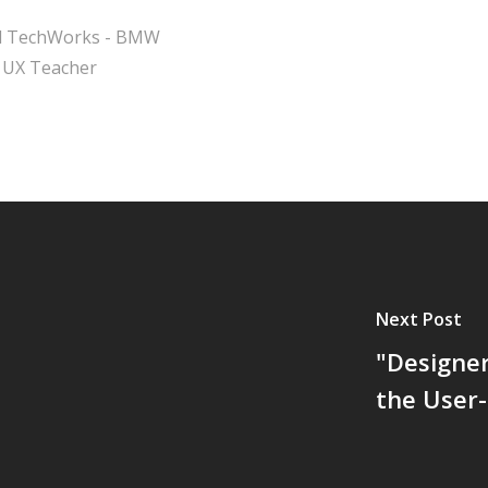
cal TechWorks - BMW
 UX Teacher
Next Post
"Designer
the User-