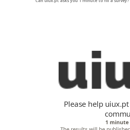
Can uiux.pt asks you 1 minute to
fill
a survey