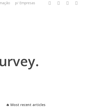
twitter
linkedin
instagram
whatsapp
mação
p/ Empresas
urvey.
🔥 Most recent articles