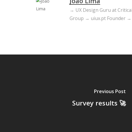
João Lima
→ UX Design Guru at Criti
Group → uiux.pt Founder →
Previous Post
Survey results 🚀