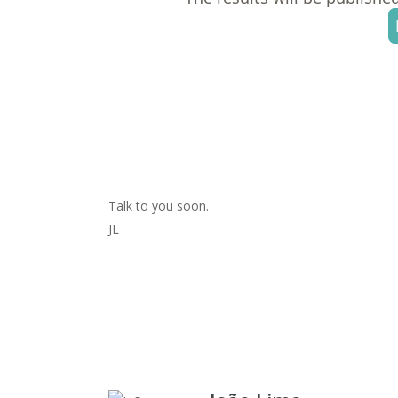
Talk to you soon.
JL