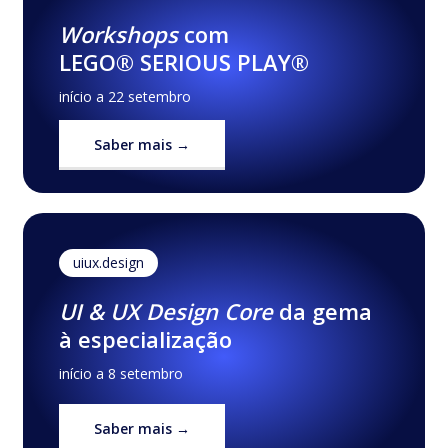
Workshops
com
LEGO® SERIOUS PLAY®
início a 22 setembro
Saber mais →
uiux.design
UI & UX Design Core
da gema
à especialização
início a 8 setembro
Saber mais →