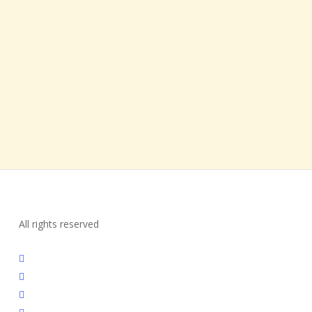
Contactos
LinkedIn
Whatsapp
Instagram
info@uiux.pt
Links úteis
Manifesto
Declaração de Acessibilidade
All rights reserved
twitter
linkedin
instagram