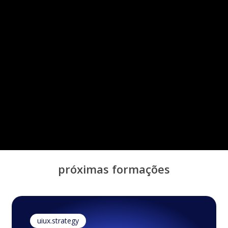
150+ reviews
(4.9 de 5)
próximas formações
uiux.strategy