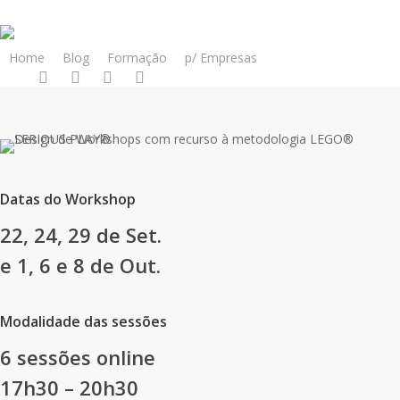
Skip
to
main
Home
Blog
Formação
p/ Empresas
twitter
linkedin
instagram
whatsapp
content
Datas do Workshop
22, 24, 29 de Set.
e 1, 6 e 8 de Out.
Modalidade das sessões
6 sessões online
17h30 – 20h30