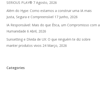
SERIOUS PLAY®
7 Agosto, 2026
Além do Hype: Como estamos a construir uma IA mais
Justa, Segura e Compreensível
17 Junho, 2026
IA Responsável: Mais do que Ética, um Compromisso com a
Humanidade
6 Abril, 2026
Sunsetting e Dívida de UX: O que ninguém te diz sobre
manter produtos vivos
24 Março, 2026
Categories
Inteligência Artificial
UX Debt
⚙️ Design Patterns
🎉 Eventos
🎤 Entrevistas
💪 Careira & Equipas
💾 História
📈 DataViz