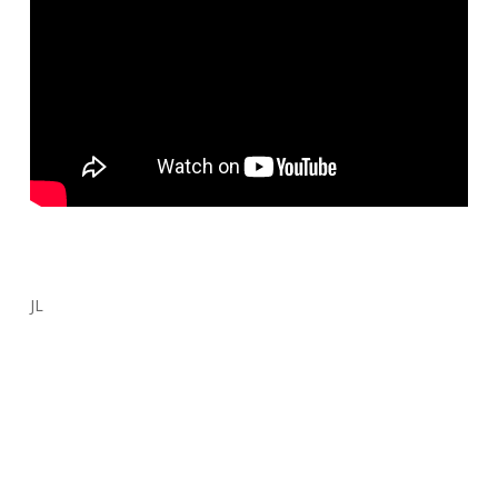
JL
Google 2018
Google I/O
Novidades Google
RA
Realidade Aumentada
Realidade Virtual