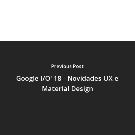
📑 Artigos
😲 Escritórios
🤫 Myths
🧑‍💻 User Testing
🧬 Emoções E Fatores Humanos
Previous Post
Google I/O' 18 - Novidades UX e
Material Design