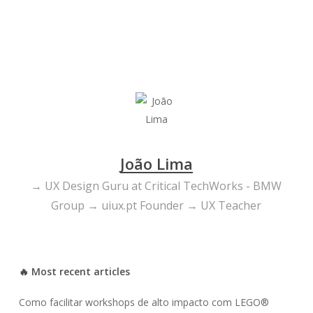
UX
VR
João Lima
→ UX Design Guru at Critical TechWorks - BMW
Group → uiux.pt Founder → UX Teacher
🔥 Most recent articles
Como facilitar workshops de alto impacto com LEGO®