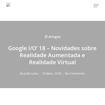
Menu
Skip
to
main
content
📑 Artigos
Google I/O’ 18 – Novidades sobre
Realidade Aumentada e
Realidade Virtual
By
João Lima
10 Maio, 2018
No Comments