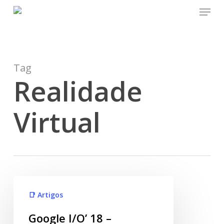
Menu
Skip
to
main
content
Tag
Realidade
Virtual
📑 Artigos
Google I/O’ 18 –