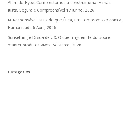
Além do Hype: Como estamos a construir uma IA mais
Justa, Segura e Compreensível
17 Junho, 2026
IA Responsável: Mais do que Ética, um Compromisso com a
Humanidade
6 Abril, 2026
Sunsetting e Dívida de UX: O que ninguém te diz sobre
manter produtos vivos
24 Março, 2026
Categories
Inteligência Artificial
UX Debt
⚙️ Design Patterns
🎉 Eventos
🎤 Entrevistas
💪 Careira & Equipas
💾 História
📈 DataViz
📑 Artigos
😲 Escritórios
🤫 Myths