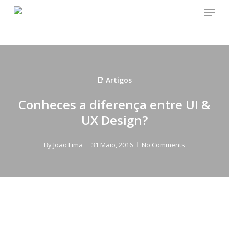
Menu
Skip
to
main
content
📑 Artigos
Conheces a diferença entre UI &
UX Design?
By
João Lima
31 Maio, 2016
No Comments