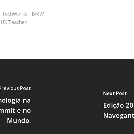
cal TechWorks - BMW
 UX Teacher
Previous Post
Next Post
nologia na
Edição 2
mmit e no
Navegant
Mundo.