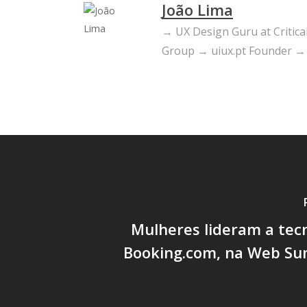
João Lima
→ UX Design Guru at Criti
Group → uiux.pt Founder →
Mulheres lideram a tec
Booking.com, na Web Su