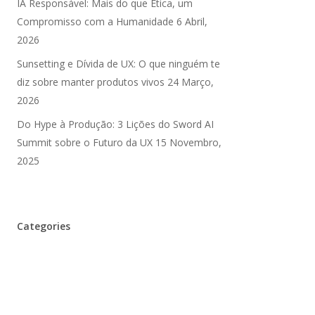
IA Responsável: Mais do que Ética, um
Compromisso com a Humanidade
6 Abril,
2026
Sunsetting e Dívida de UX: O que ninguém te
diz sobre manter produtos vivos
24 Março,
2026
Do Hype à Produção: 3 Lições do Sword AI
Summit sobre o Futuro da UX
15 Novembro,
2025
Categories
Inteligência Artificial
UX Debt
⚙️ Design Patterns
🎉 Eventos