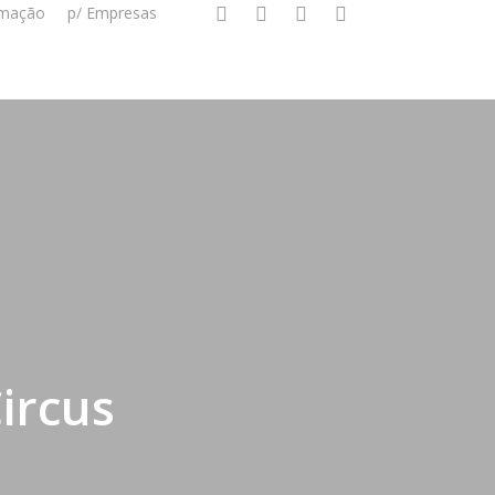
twitter
linkedin
instagram
whatsapp
mação
p/ Empresas
Circus