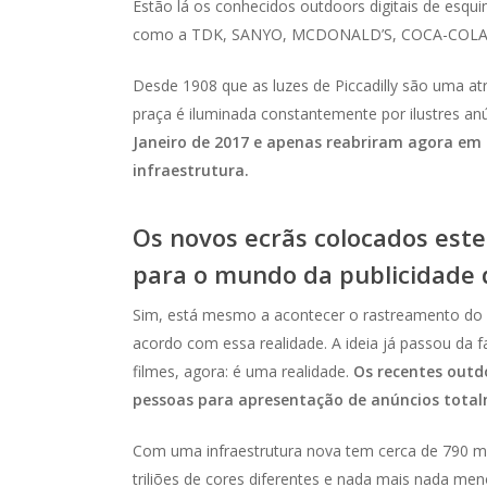
Estão lá os conhecidos outdoors digitais de esqu
como a TDK, SANYO, MCDONALD’S, COCA-COLA
Desde 1908 que as luzes de Piccadilly são uma atr
praça é iluminada constantemente por ilustres an
Janeiro de 2017 e apenas reabriram agora em
infraestrutura.
Os novos ecrãs colocados es
para o mundo da publicidade d
Sim, está mesmo a acontecer o rastreamento do 
acordo com essa realidade.
A ideia já passou da 
filmes, agora: é uma realidade.
Os recentes outdo
pessoas para apresentação de anúncios tot
Com uma infraestrutura nova tem cerca de 790 me
triliões de cores diferentes e nada mais nada men