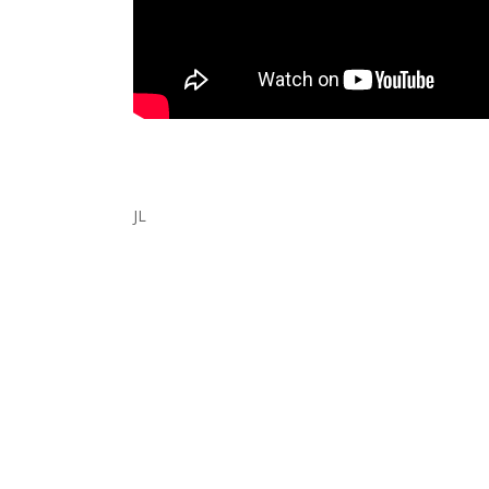
JL
Advertising
AI
Inteligência Artificial
L