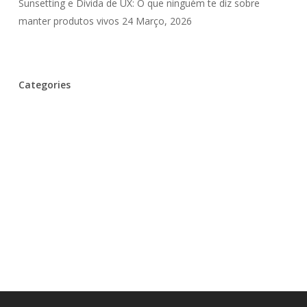
Sunsetting e Dívida de UX: O que ninguém te diz sobre
manter produtos vivos
24 Março, 2026
Categories
Inteligência Artificial
UX Debt
⚙️ Design Patterns
🎉 Eventos
🎤 Entrevistas
💪 Careira & Equipas
💾 História
📈 DataViz
📑 Artigos
😲 Escritórios
🤫 Myths
🧑‍💻 User Testing
🧬 Emoções E Fatores Humanos