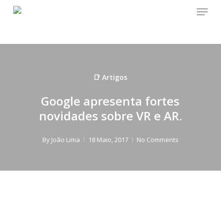
Menu
Skip
to
main
content
📑 Artigos
Google apresenta fortes
novidades sobre VR e AR.
By
João Lima
18 Maio, 2017
No Comments