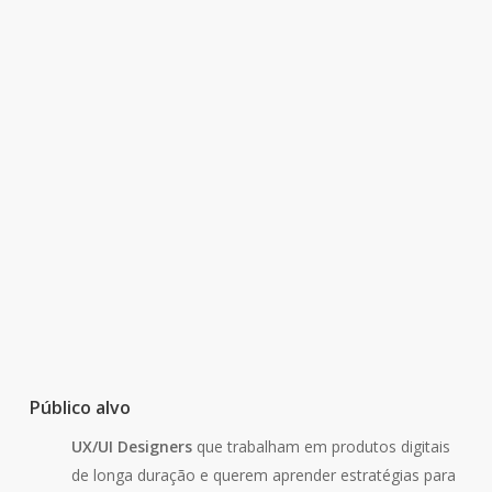
Design Ops e Governança
Operacionalizar o design para escalar o impacto e a
consistência.
Design Ops:
Definição e pilares para escalar
equipas de design com qualidade.
UX Hygiene Policy:
Implementar a
Regra dos
20%
para blindar tempo de manutenção em cada
Sprint.
DDR (Design Decision Record):
Padrões de
documentação para preservar a memória
institucional e o racional de design.
Design System Governance:
Gerir o ciclo de vida
dos componentes (Ativo, Legado, Depreciado) e
Público alvo
versionamento (SemVer).
UX/UI Designers
que trabalham em produtos digitais
de longa duração e querem aprender estratégias para