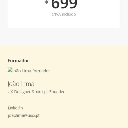
699
€
c/IVA incluído
Formador
João Lima
UX Designer & uiux.pt Founder
Linkedin
joaolima@uiux.pt